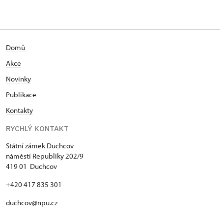
Domů
Akce
N
ovinky
Publikace
Kontakty
RYCHLÝ KONTAKT
Státní zámek Duchcov
náměstí Republiky 202/9
419 01 Duchcov
+420 417 835 301
duchcov@npu.cz