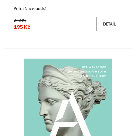
Petra Načeradská
270 Kč
DETAIL
195 Kč