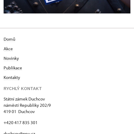
Domů
Akce
N
ovinky
Publikace
Kontakty
RYCHLÝ KONTAKT
Státní zámek Duchcov
náměstí Republiky 202/9
419 01 Duchcov
+420 417 835 301
duchcov@npu.cz