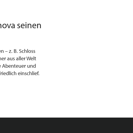
nova seinen
n – z. B. Schloss
r aus aller Welt
he Abenteuer und
edlich einschlief.