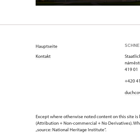
SCHNE
Hauptseite
Kontakt
Staatli
náměstí
419 01
+420 4
duchco
Except where otherwise noted content on this site i
(Attribution + Non-commercial + No Derivatives). Wh
„source: National Heritage Institute“.