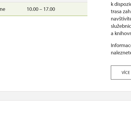
k dispozi
–ne
10.00 – 17.00
trasa zah
navštívít
služebni
a knihov
Informace
naleznete
VÍCE