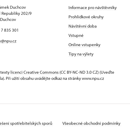
zámek Duchcov
Informace pro návštěvníky
 Republiky 202/9
Prohlídkové okruhy
 Duchcov
Návštěvní doba
17 835 301
Vstupné
v@npu.cz
Online vstupenky
Tipy na výlety
 texty
licenci Creative Commons
(CC BY-NC-ND 3.0 CZ) (Uveďte
la). Při užití obsahu uvádějte odkaz na stránky www.npu.cz
ešení spotřebitelských sporů
Všeobecné obchodní podmínky