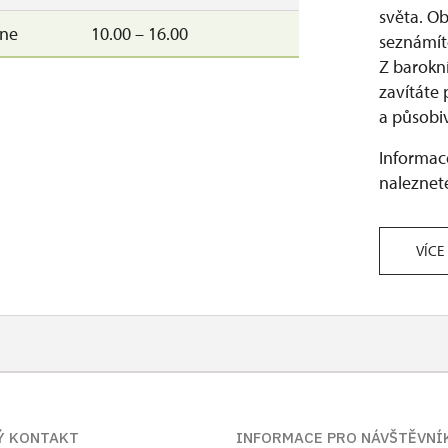
světa. Ob
–ne
10.00 – 16.00
seznámíte
Z barokn
zavítáte
a působiv
Informace
naleznete
VÍCE
Ý KONTAKT
INFORMACE PRO NÁVŠTĚVNÍ