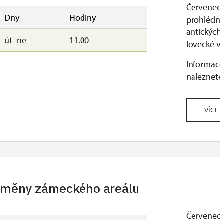
Červenec 
Dny
Hodiny
prohlédne
antickýc
út–ne
11.00
lovecké v
Informace
naleznete
VÍCE
roměny zámeckého areálu
Červenec 