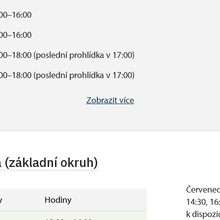
00–16:00
00–16:00
00–18:00 (poslední prohlídka v 17:00)
00–18:00 (poslední prohlídka v 17:00)
00–16:00
Zobrazit více
00–15:00
dně je od 12:00 do 12:30.
a (základní okruh)
poň 2 zájemci.
notlivých prohlídkových okruhů.
Červenec 
ro Reinerovu fresku" je mimo hlavní sezonu podmíněn
y
Hodiny
14:30, 16
k dispozi