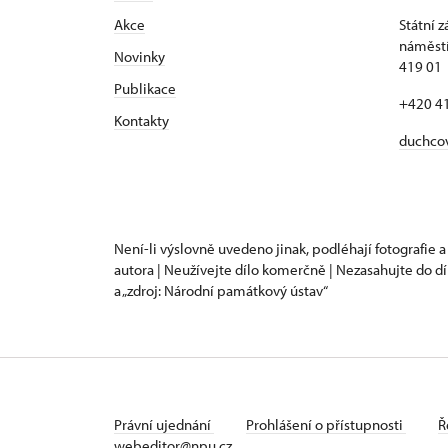
Akce
Státní 
náměstí
N
ovinky
419 01
Publikace
+420 4
Kontakty
duchco
Není-li výslovně uvedeno jinak, podléhají fotografie a
autora | Neužívejte dílo komerčně | Nezasahujte do dí
a „zdroj: Národní památkový ústav“
Právní ujednání
Prohlášení o přístupnosti
Ř
webeditor@npu.cz