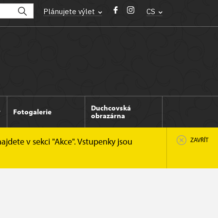
Plánujete výlet
CS
Duchcovská
Fotogalerie
obrazárna
ajdete v sekci "Akce". Vstupenky jsou
ZAVŘÍT