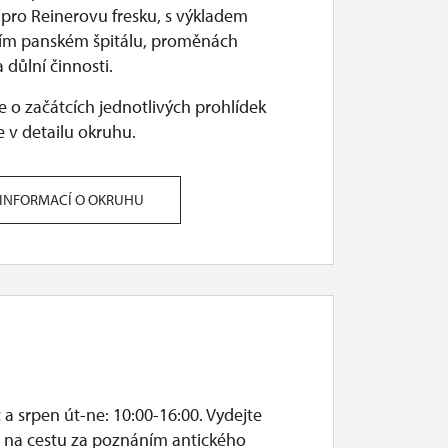
 pro Reinerovu fresku, s výkladem
ím panském špitálu, proměnách
 důlní činnosti.
 o začátcích jednotlivých prohlídek
 v detailu okruhu.
 INFORMACÍ O OKRUHU
a srpen út-ne: 10:00-16:00. Vydejte
i na cestu za poznáním antického