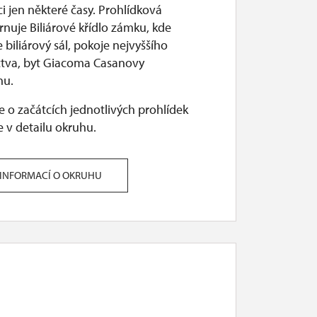
ci jen některé časy. Prohlídková
rnuje Biliárové křídlo zámku, kde
e biliárový sál, pokoje nejvyššího
ctva, byt Giacoma Casanovy
nu.
 o začátcích jednotlivých prohlídek
 v detailu okruhu.
 INFORMACÍ O OKRUHU