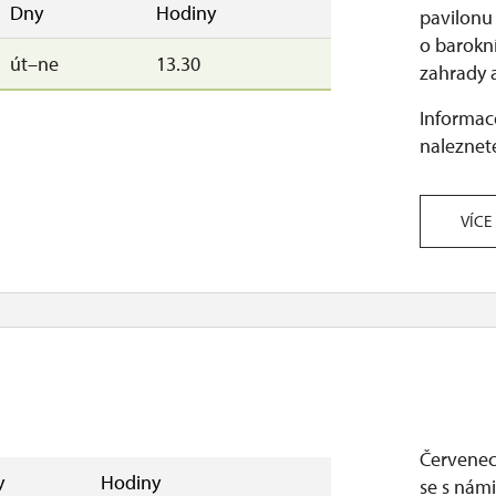
Dny
Hodiny
pavilonu
o barokn
út–ne
13.30
zahrady a
Informace
naleznete
VÍCE
Červenec 
y
Hodiny
se s nám