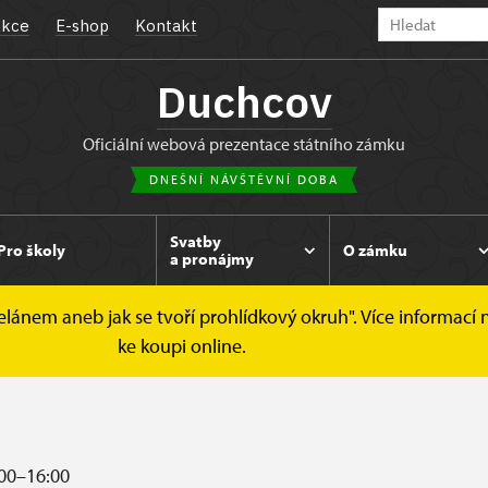
kce
E-shop
Kontakt
Duchcov
oficiální webová prezentace státního zámku
DNEŠNÍ NÁVŠTĚVNÍ DOBA
Svatby
Pro školy
O zámku
a pronájmy
elánem aneb jak se tvoří prohlídkový okruh". Více informací n
ávštěvní doba
ke koupi online.
00–16:00