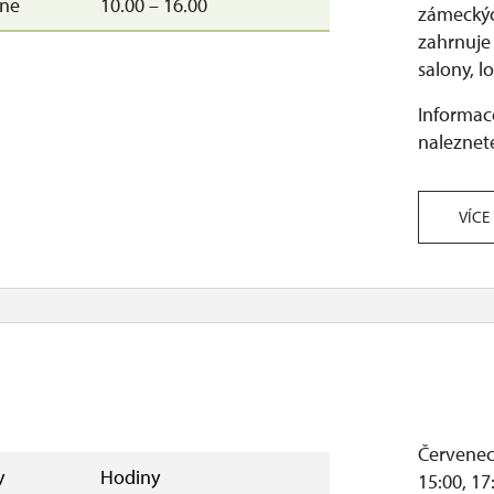
–ne
10.00 – 16.00
zámeckých
je otevřeno. Zavíracím dnem je v takovém případě úterý
zahrnuje 
salony, lo
Informace
naleznete
VÍCE
Červenec 
y
Hodiny
15:00, 17