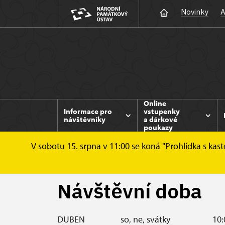
Novinky
A
Online
Informace pro
vstupenky
návštěvníky
a dárkové
poukazy
V sobotu 15. srpna v 11:00 se koná "Prohlídka s kast
Duchcov
Informace pro návštěvníky
N
Návštěvní doba
DUBEN
so, ne, svátky
10: