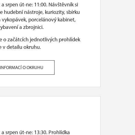
a srpen út-ne: 11:00. Návštěvník si
 hudební nástroje, kuriozity, sbírku
h vykopávek, porcelánový kabinet,
ybavení a zbrojnici.
 o začátcích jednotlivých prohlídek
 v detailu okruhu.
 INFORMACÍ O OKRUHU
a srpen út-ne: 13:30. Prohlídka