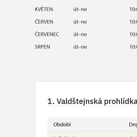
KVĚTEN
út–ne
10:
ČERVEN
út–ne
10:
ČERVENEC
út–ne
10:
SRPEN
út–ne
10:
ZÁŘÍ
út–ne
10:
ŘÍJEN
so, ne, svátky
10:
Polední přestávka v zámecké pokla
1. Valdštejnská prohlídk
Prohlídka se koná, pokud jsou ales
Časy prohlídek jsou vypsané u jed
Návštěvní doba okruhu "Pavilon p
Období
Dn
doporučujeme tel. rezervaci.