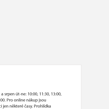
a srpen út-ne: 10:00, 11:30, 13:00,
a provozními možnostmi objektu,
:00. Pro online nákup jsou
ci jen některé časy. Prohlídka