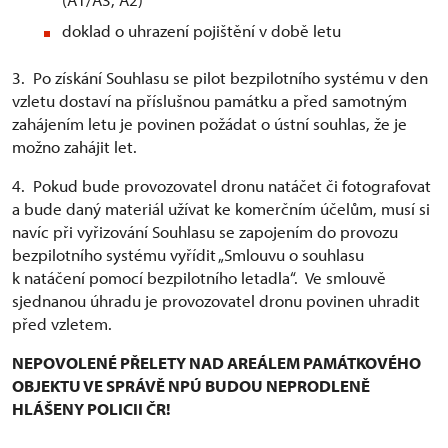
doklad o uhrazení pojištění v době letu
3. Po získání Souhlasu se pilot bezpilotního systému v den
vzletu dostaví na příslušnou památku a před samotným
zahájením letu je povinen požádat o ústní souhlas, že je
možno zahájit let.
4. Pokud bude provozovatel dronu natáčet či fotografovat
a bude daný materiál užívat ke komerčním účelům, musí si
navíc při vyřizování Souhlasu se zapojením do provozu
bezpilotního systému vyřídit „Smlouvu o souhlasu
k natáčení pomocí bezpilotního letadla“. Ve smlouvě
sjednanou úhradu je provozovatel dronu povinen uhradit
před vzletem.
NEPOVOLENÉ PŘELETY NAD AREÁLEM PAMÁTKOVÉHO
OBJEKTU VE SPRÁVĚ NPÚ BUDOU NEPRODLENĚ
HLÁŠENY POLICII ČR!