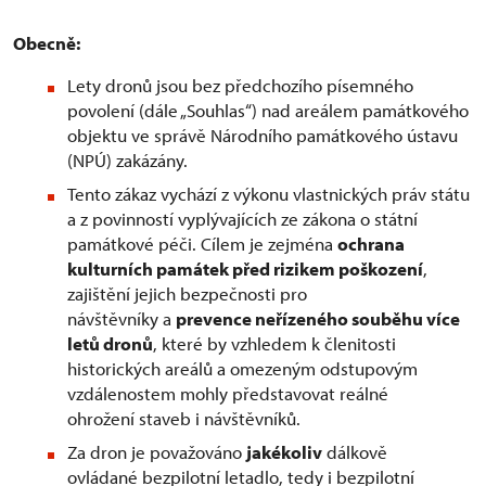
Obecně:
Lety dronů jsou bez předchozího písemného
povolení (dále „Souhlas“) nad areálem památkového
objektu ve správě Národního památkového ústavu
(NPÚ) zakázány.
Tento zákaz vychází z výkonu vlastnických práv státu
a z povinností vyplývajících ze zákona o státní
památkové péči. Cílem je zejména
ochrana
kulturních památek před rizikem poškození
,
zajištění jejich bezpečnosti pro
návštěvníky a
prevence neřízeného souběhu více
letů dronů
, které by vzhledem k členitosti
historických areálů a omezeným odstupovým
vzdálenostem mohly představovat reálné
ohrožení staveb i návštěvníků.
Za dron je považováno
jakékoliv
dálkově
ovládané bezpilotní letadlo, tedy i bezpilotní