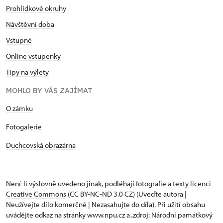
Prohlídkové okruhy
Návštěvní doba
Vstupné
Online vstupenky
Tipy na výlety
MOHLO BY VÁS ZAJÍMAT
O zámku
Fotogalerie
Duchcovská obrazárna
Není-li výslovně uvedeno jinak, podléhají fotografie a texty
licenci
Creative Commons
(CC BY-NC-ND 3.0 CZ) (Uveďte autora |
Neužívejte dílo komerčně | Nezasahujte do díla). Při užití obsahu
uvádějte odkaz na stránky www.npu.cz a „zdroj: Národní památkový