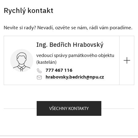
Rychlý kontakt
Nevíte si rady? Nevadí, ozvěte se nám, rádi vám poradíme.
Ing. Bedřich Hrabovský
vedoucí správy památkového objektu
(kastelán)
777 467 116
hrabovsky.bedrich@npu.cz
ÚPS v Ústí nad Labem
nám. Republiky 202/9, Duchcov 41901
VŠECHNY KONTAKTY