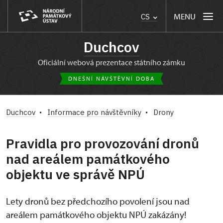
MENU
CS
Duchcov
oficiální webová prezentace státního zámku
DNEŠNÍ NÁVŠTĚVNÍ DOBA
Duchcov
Informace pro návštěvníky
Drony
Pravidla pro provozování dronů
nad areálem památkového
objektu ve správě NPÚ
Lety dronů bez předchozího povolení jsou nad
areálem památkového objektu NPÚ zakázány!