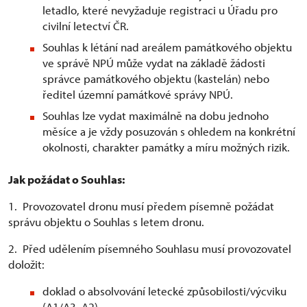
letadlo, které nevyžaduje registraci u Úřadu pro
civilní letectví ČR.
Souhlas k létání nad areálem památkového objektu
ve správě NPÚ může vydat na základě žádosti
správce památkového objektu (kastelán) nebo
ředitel územní památkové správy NPÚ.
Souhlas lze vydat maximálně na dobu jednoho
měsíce a je vždy posuzován s ohledem na konkrétní
okolnosti, charakter památky a míru možných rizik.
Jak požádat o Souhlas:
1. Provozovatel dronu musí předem písemně požádat
správu objektu o Souhlas s letem dronu.
2. Před udělením písemného Souhlasu musí provozovatel
doložit:
doklad o absolvování letecké způsobilosti/výcviku
(A1/A3, A2)