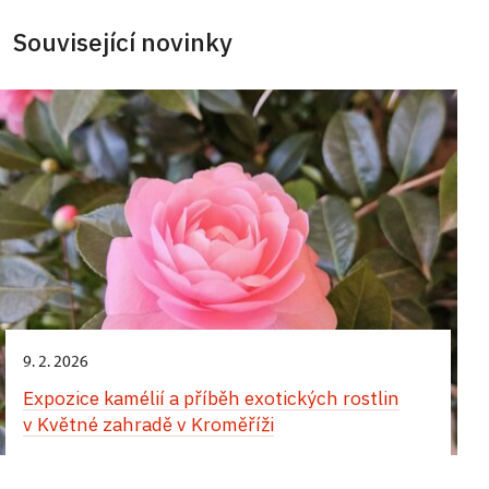
Související novinky
9. 2. 2026
Expozice kamélií a příběh exotických rostlin
v Květné zahradě v Kroměříži