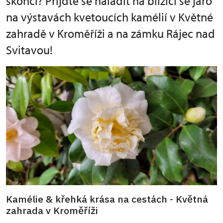
skončí? Přijďte se naladit na blížící se jaro
na výstavách kvetoucích kamélií v Květné
zahradě v Kroměříži a na zámku Rájec nad
Svitavou!
Kamélie & křehká krása na cestách - Květná
zahrada v Kroměříži