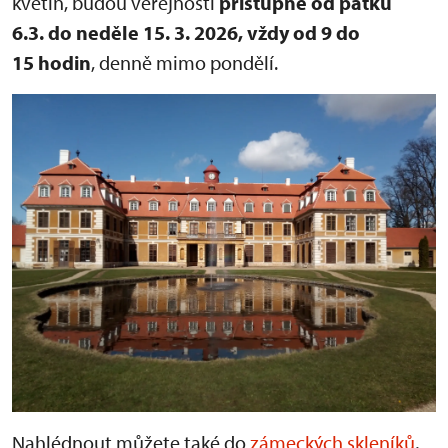
květin, budou veřejnosti
přístupné od pátku
6.3. do neděle 15. 3. 2026, vždy od 9 do
15 hodin
, denně mimo pondělí.
Nahlédnout můžete také do
zámeckých skleníků
,