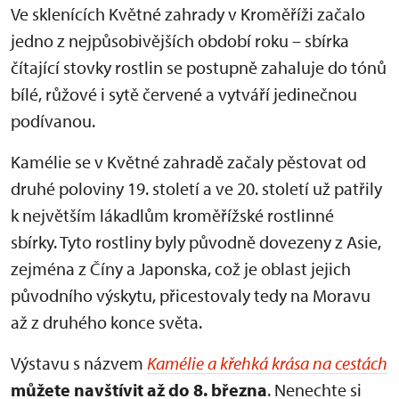
Ve sklenících Květné zahrady v Kroměříži začalo
jedno z nejpůsobivějších období roku – sbírka
čítající stovky rostlin se postupně zahaluje do tónů
bílé, růžové i sytě červené a vytváří jedinečnou
podívanou.
Kamélie se v Květné zahradě začaly pěstovat od
druhé poloviny 19. století a ve 20. století už patřily
k největším lákadlům kroměřížské rostlinné
sbírky. Tyto rostliny byly původně dovezeny z Asie,
zejména z Číny a Japonska, což je oblast jejich
původního výskytu, přicestovaly tedy na Moravu
až z druhého konce světa.
Výstavu s názvem
Kamélie a křehká krása na cestách
můžete navštívit až do 8. března
. Nenechte si