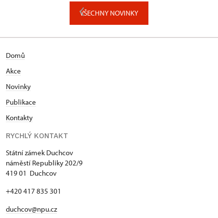
VŠECHNY NOVINKY
Domů
Akce
N
ovinky
Publikace
Kontakty
RYCHLÝ KONTAKT
Státní zámek Duchcov
náměstí Republiky 202/9
419 01 Duchcov
+420 417 835 301
duchcov@npu.cz