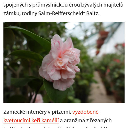
spojených s průmyslnickou érou bývalých majitelů
zámku, rodiny Salm-Reifferscheidt Raitz.
Zámecké interiéry v přízemí,
vyzdobené
kvetoucími keři kamélií
a aranžmá z řezaných