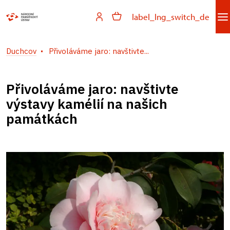
label_lng_switch_de
Duchcov
Přivoláváme jaro: navštivte...
Přivoláváme jaro: navštivte
výstavy kamélií na našich
památkách