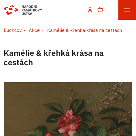
Duchcov
Akce
Kamélie & křehká krása na cestách
Kamélie & křehká krása na
cestách