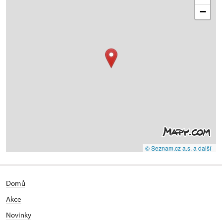
−
© Seznam.cz a.s. a další
Domů
Akce
N
ovinky