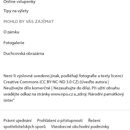
Online vstupenky
Tipy na výlety
MOHLO BY VÁS ZAJÍMAT
O zámku
Fotogalerie
Duchcovská obrazárna
Není-li výslovně uvedeno jinak, podléhají fotografie a texty
licenci
Creative Commons
(CC BY-NC-ND 3.0 CZ) (Uveďte autora |
Neužívejte dílo komerčně | Nezasahujte do díla). Při užití obsahu
uvádějte odkaz na stránky www.npu.cz a „zdroj: Národní památkový
ústav“
Právní ujednání
Prohlášení o přístupnosti
Řešení
spotřebitelských sporů
Všeobecné obchodní podmínky