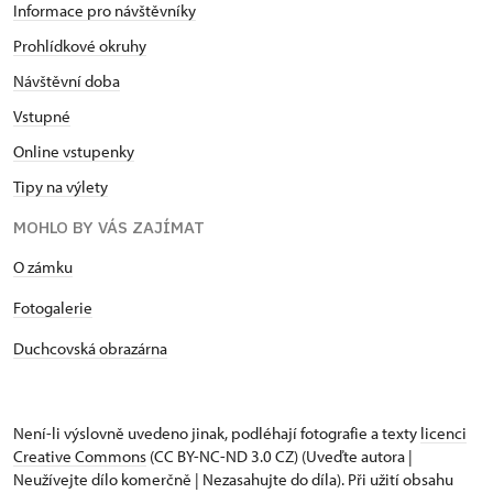
Informace pro návštěvníky
Prohlídkové okruhy
Návštěvní doba
Vstupné
Online vstupenky
Tipy na výlety
MOHLO BY VÁS ZAJÍMAT
O zámku
Fotogalerie
Duchcovská obrazárna
Není-li výslovně uvedeno jinak, podléhají fotografie a texty
licenci
Creative Commons
(CC BY-NC-ND 3.0 CZ) (Uveďte autora |
Neužívejte dílo komerčně | Nezasahujte do díla). Při užití obsahu