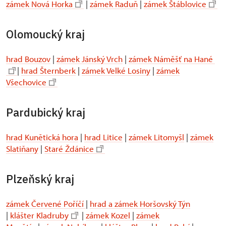
zámek Nová Horka
|
zámek Raduň
|
zámek Štáblovice
Olomoucký kraj
hrad Bouzov
|
zámek Jánský Vrch
|
zámek Náměšť na Hané
|
hrad Šternberk
|
zámek Velké Losiny
|
zámek
Všechovice
Pardubický kraj
hrad Kunětická hora
|
hrad Litice
|
zámek Litomyšl
|
zámek
Slatiňany
|
Staré Ždánice
Plzeňský kraj
zámek Červené Poříčí
|
hrad a zámek Horšovský Týn
|
klášter Kladruby
|
zámek Kozel
|
zámek