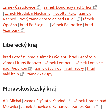
zámek Častolovice
|
zámek Doudleby nad Orlicí
|
zámek Hrádek u Nechanic
|
hospitál Kuks
|
zámek
Náchod
|
Nový zámek Kostelec nad Orlicí
|
zámek
Opočno
|
hrad Potštejn
|
zámek Ratibořice
|
hrad
Vízmburk
Liberecký kraj
hrad Bezděz
|
hrad a zámek Frýdlant
|
hrad Grabštejn
|
zámek Hrubý Rohozec
|
zámek Lemberk
|
zámek Lomnice
nad Popelkou
|
zámek Sychrov
|
hrad Trosky
|
hrad
Valdštejn
|
zámek Zákupy
Moravskoslezský kraj
důl Michal
|
zámek Fryštát v Karviné
|
zámek Hradec nad
Moravicí
|
zámek Janovice u Rýmařova
|
zámek Kunín
|