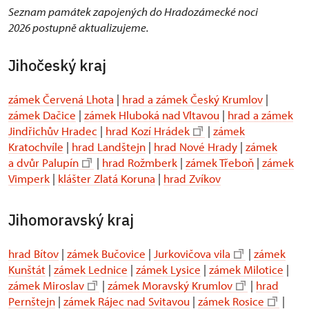
Seznam památek zapojených do Hradozámecké noci
2026 postupně aktualizujeme.
Jihočeský kraj
zámek Červená Lhota
|
hrad a zámek Český Krumlov
|
zámek Dačice
|
zámek Hluboká nad Vltavou
|
hrad a zámek
Jindřichův Hradec
|
hrad Kozí Hrádek
|
zámek
Kratochvíle
|
hrad Landštejn
|
hrad Nové Hrady
|
zámek
a dvůr Palupín
|
hrad Rožmberk
|
zámek Třeboň
|
zámek
Vimperk
|
klášter Zlatá Koruna
|
hrad Zvíkov
Jihomoravský kraj
hrad Bítov
|
zámek Bučovice
|
Jurkovičova vila
|
zámek
Kunštát
|
zámek Lednice
|
zámek Lysice
|
zámek Milotice
|
zámek Miroslav
|
zámek Moravský Krumlov
|
hrad
Pernštejn
|
zámek Rájec nad Svitavou
|
zámek Rosice
|