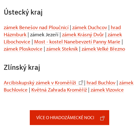
Ústecký kraj
zámek Benešov nad Ploučnicí
|
zámek Duchcov
|
hrad
Házmburk
| zámek Jezeří |
zámek Krásný Dvůr
|
zámek
Libochovice
|
Most - kostel Nanebevzetí Panny Marie
|
zámek Ploskovice
|
zámek Stekník
|
zámek Velké Březno
Zlínský kraj
Arcibiskupský zámek v Kroměříži
|
hrad Buchlov
|
zámek
Buchlovice
|
Květná Zahrada Kroměříž
|
zámek Vizovice
VÍCE O HRADOZÁMECKÉ NOCI