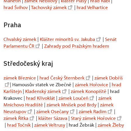
Manětín
|
zámek Nebílovy
|
klášter Plasy
|
hrad Rabí
|
hrad Švihov
|
Tachovský zámek
|
hrad Velhartice
Praha
Chvalský zámek
|
Klášter minoritů sv. Jakuba
|
Senát
Parlamentu ČR
|
Zahrady pod Pražským hradem
Středočeský kraj
zámek Březnice
|
hrad Český Šternberk
|
zámek Dobříš
| Hamousův statek ve Zbečně |
zámek Hořovice
|
hrad
Karlštejn
|
Kladenský zámek
|
zámek Konopiště
| hrad
Krakovec |
hrad Křivoklát
|
zámek Loučeň
|
zámek
Mnichovo Hradiště
|
zámek Mníšek pod Brdy
|
zámek
Neustupov
|
zámek Osečany
|
zámek Radim
|
zámek Řitka
|
klášter Sázava
|
Starý zámek Hořovice
|
hrad Točník
|
zámek Veltrusy
| hrad Žebrák |
zámek Žleby