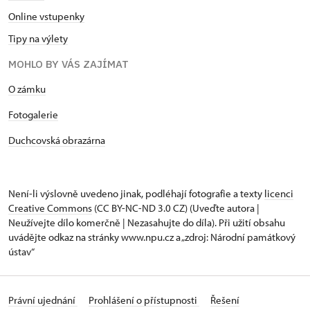
Online vstupenky
Tipy na výlety
MOHLO BY VÁS ZAJÍMAT
O zámku
Fotogalerie
Duchcovská obrazárna
Není-li výslovně uvedeno jinak, podléhají fotografie a texty
licenci
Creative Commons
(CC BY-NC-ND 3.0 CZ) (Uveďte autora |
Neužívejte dílo komerčně | Nezasahujte do díla). Při užití obsahu
uvádějte odkaz na stránky www.npu.cz a „zdroj: Národní památkový
ústav“
Právní ujednání
Prohlášení o přístupnosti
Řešení