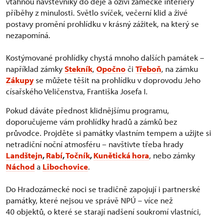
vtáhnou návštěvníky do děje a oživí zámecké interiéry
příběhy z minulosti. Světlo svíček, večerní klid a živé
postavy promění prohlídku v krásný zážitek, na který se
nezapomíná.
Kostýmované prohlídky chystá mnoho dalších památek –
například zámky
Stekník
,
Opočno
či
Třeboň
, na zámku
Zákupy
se můžete těšit na prohlídku v doprovodu Jeho
císařského Veličenstva, Františka Josefa I.
Pokud dáváte přednost klidnějšímu programu,
doporučujeme vám prohlídky hradů a zámků bez
průvodce. Projděte si památky vlastním tempem a užijte si
netradiční noční atmosféru – navštivte třeba hrady
Landštejn
,
Rabí
,
Točník
,
Kunětická hora
, nebo zámky
Náchod
a
Libochovice
.
Do Hradozámecké noci se tradičně zapojují i partnerské
památky, které nejsou ve správě NPÚ – více než
40 objektů, o které se starají nadšení soukromí vlastníci,