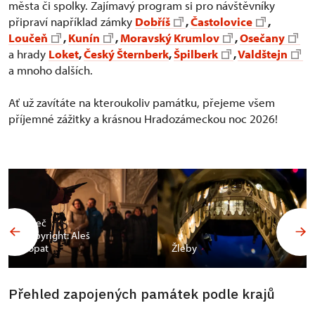
města či spolky. Zajímavý program si pro návštěvníky
připraví například zámky
Dobříš
,
Častolovice
,
Loučeň
,
Kunín
,
Moravský Krumlov
,
Osečany
a hrady
Loket
,
Český Šternberk
,
Špilberk
,
Valdštejn
a mnoho dalších.
Ať už zavítáte na kteroukoliv památku, přejeme všem
příjemné zážitky a krásnou Hradozámeckou noc 2026!
Valeč
Copyright: Aleš
Vopat
Žleby
Přehled zapojených památek podle krajů