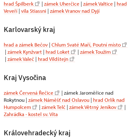
hrad Špilberk
|
zámek Uherčice
|
zámek Valtice
|
hrad
Veveří
|
vila Stiassni
|
zámek Vranov nad Dyjí
Karlovarský kraj
hrad a zámek Bečov
|
Chlum Svaté Maří, Poutní místo
|
zámek Kynžvart
|
hrad Loket
|
zámek Toužim
|
zámek Valeč
|
hrad Vildštejn
Kraj Vysočina
zámek Červená Řečice
| zámek Jaroměřice nad
Rokytnou |
zámek Náměšť nad Oslavou
|
hrad Orlík nad
Humpolcem
|
zámek Telč
|
zámek Větrný Jeníkov
|
Zahrádka - kostel sv. Víta
Královehradecký kraj