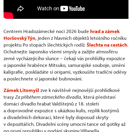
Centrem Hradozámecké noci 2026 bude
hrad a zámek
Horšovský Týn
, jeden z hlavních objektů letošního ročníku
projektu Po stopách šlechtických rodů:
Šlechta na cestách
.
Ochutnejte Japonsko všemi smysly a zažijte atmosféru
země vycházejícího slunce – čekají vás prohlídky expozice
o japonské hraběnce Mitsuko, samurajské souboje, umění
kaligrafie, poskládáte si origami, vyzkoušíte tradiční oděvy
a poslechnete si japonské bubnování.
Zámek Litomyšl
zve k návštěvě nejnovější prohlídkové
trasy
Za příběhem zámeckého divadla
, která představí
domácí divadlo hrabat Valdštejnů z 18. století
a doprovodné expozice s ukázkou kulis, replik kostýmů
a divadelních dekorací, které byly doposud skryty
v depozitářích. Divadelní scény umocní tance od gotiky až
po první republiku v podání skupiny Villanella.