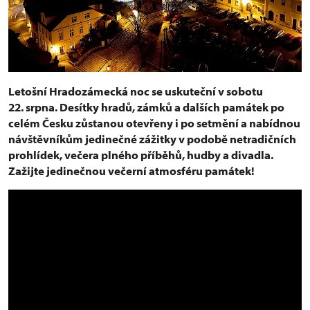
Letošní Hradozámecká noc se uskuteční v sobotu
22. srpna. Desítky hradů, zámků a dalších památek po
celém Česku zůstanou otevřeny i po setmění a nabídnou
návštěvníkům jedinečné zážitky v podobě netradičních
prohlídek, večera plného příběhů, hudby a divadla.
Zažijte jedinečnou večerní atmosféru památek!