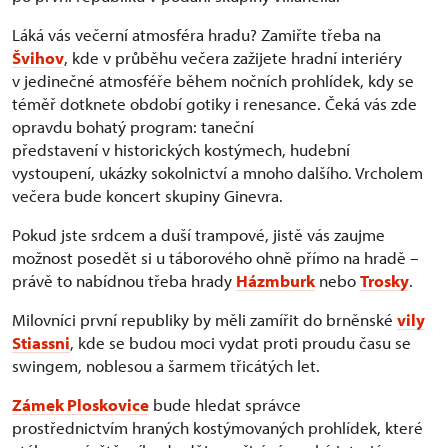
Láká vás večerní atmosféra hradu? Zamiřte třeba na
Švihov
, kde v průběhu večera zažijete hradní interiéry
v jedinečné atmosféře během nočních prohlídek, kdy se
téměř dotknete období gotiky i renesance. Čeká vás zde
opravdu bohatý program: taneční
představení v historických kostýmech, hudební
vystoupení, ukázky sokolnictví a mnoho dalšího. Vrcholem
večera bude koncert skupiny Ginevra.
Pokud jste srdcem a duší trampové, jistě vás zaujme
možnost posedět si u táborového ohně přímo na hradě –
právě to nabídnou třeba hrady
Házmburk
nebo
Trosky
.
Milovníci první republiky by měli zamířit do brněnské
vily
Stiassni
, kde se budou moci vydat proti proudu času se
swingem, noblesou a šarmem třicátých let.
Zámek Ploskovice
bude hledat správce
prostřednictvím hraných kostýmovaných prohlídek, které