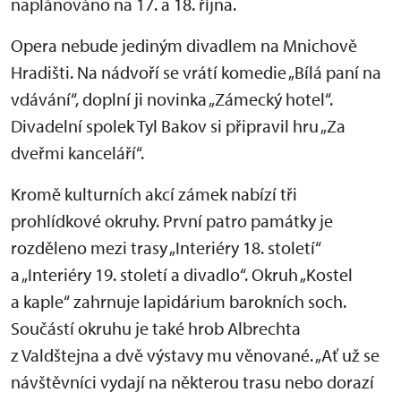
naplánováno na 17. a 18. října.
Opera nebude jediným divadlem na Mnichově
Hradišti. Na nádvoří se vrátí komedie „Bílá paní na
vdávání“, doplní ji novinka „Zámecký hotel“.
Divadelní spolek Tyl Bakov si připravil hru „Za
dveřmi kanceláří“.
Kromě kulturních akcí zámek nabízí tři
prohlídkové okruhy. První patro památky je
rozděleno mezi trasy „Interiéry 18. století“
a „Interiéry 19. století a divadlo“. Okruh „Kostel
a kaple“ zahrnuje lapidárium barokních soch.
Součástí okruhu je také hrob Albrechta
z Valdštejna a dvě výstavy mu věnované. „Ať už se
návštěvníci vydají na některou trasu nebo dorazí