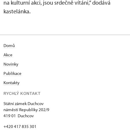
na kulturní akci, jsou srdečně vítáni,“ dodává
kastelánka.
Domů
Akce
N
ovinky
Publikace
Kontakty
RYCHLÝ KONTAKT
Státní zámek Duchcov
náměstí Republiky 202/9
419 01 Duchcov
+420 417 835 301