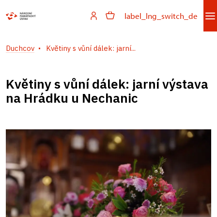
label_lng_switch_de
Duchcov
Květiny s vůní dálek: jarní...
Květiny s vůní dálek: jarní výstava
na Hrádku u Nechanic