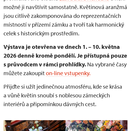
možné ji navštívit samostatně. Květinová aranžmá
jsou citlivě zakomponována do reprezentačních
místností v přízemí zámku a tvoří tak harmonický
celek s historickým prostředím.
Výstava je otevřena ve dnech 1. – 10. května
2026 denně kromě pondělí.
Je přístupná pouze
s průvodcem v rámci prohlídky.
Na vybrané časy
můžete zakoupit
on-line vstupenky.
Přijďte si užít jedinečnou atmosféru, kde se krása
a vůně květin snoubí s noblesou zámeckých
interiérů a připomínkou dávných cest.