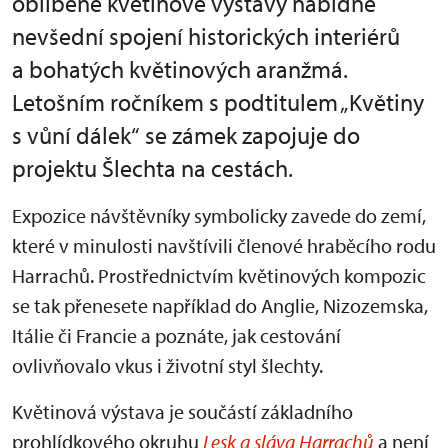
oblíbené květinové výstavy nabídne
nevšední spojení historických interiérů
a bohatých květinových aranžmá.
Letošním ročníkem s podtitulem „Květiny
s vůní dálek“ se zámek zapojuje do
projektu Šlechta na cestách.
Expozice návštěvníky symbolicky zavede do zemí,
které v minulosti navštívili členové hraběcího rodu
Harrachů. Prostřednictvím květinových kompozic
se tak přenesete například do Anglie, Nizozemska,
Itálie či Francie a poznáte, jak cestování
ovlivňovalo vkus i životní styl šlechty.
Květinová výstava je součástí základního
prohlídkového okruhu
Lesk a sláva Harrachů
a není