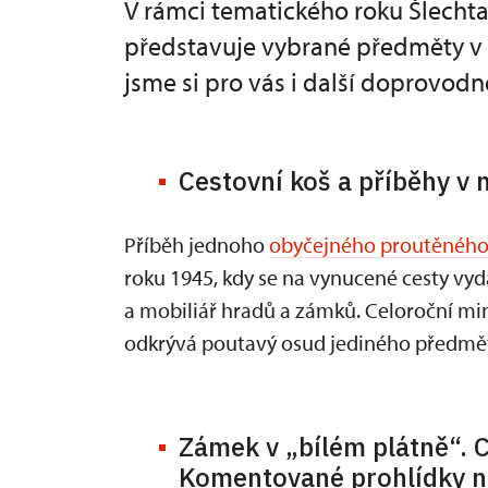
V rámci tematického roku Šlecht
představuje vybrané předměty v n
jsme si pro vás i další doprovodn
Cestovní koš a příběhy v
Příběh jednoho
obyčejného proutěného
roku 1945, kdy se na vynucené cesty vydá
a mobiliář hradů a zámků. Celoroční mi
odkrývá poutavý osud jediného předmětu,
Zámek v „bílém plátně“. C
Komentované prohlídky n