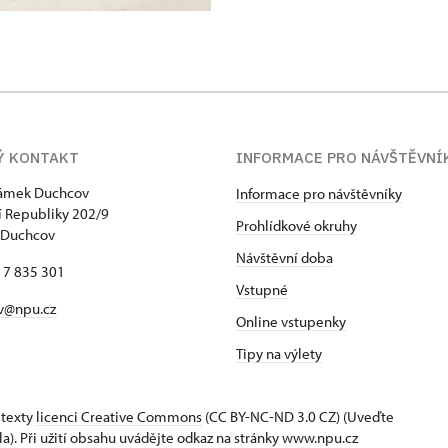
Ý KONTAKT
INFORMACE PRO NÁVŠTĚVNÍ
zámek Duchcov
Informace pro návštěvníky
 Republiky 202/9
Prohlídkové okruhy
 Duchcov
Návštěvní doba
17 835 301
Vstupné
v@npu.cz
Online vstupenky
Tipy na výlety
 texty
licenci Creative Commons
(CC BY-NC-ND 3.0 CZ) (Uveďte
la). Při užití obsahu uvádějte odkaz na stránky www.npu.cz