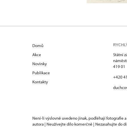
RYCHL
Domů
Akce
Státní 
náměstí
N
ovinky
419 01
Publikace
+420 4
Kontakty
duchco
Není-li výslovně uvedeno jinak, podléhají fotografie a
autora | Neužívejte dílo komerčně | Nezasahujte do dí