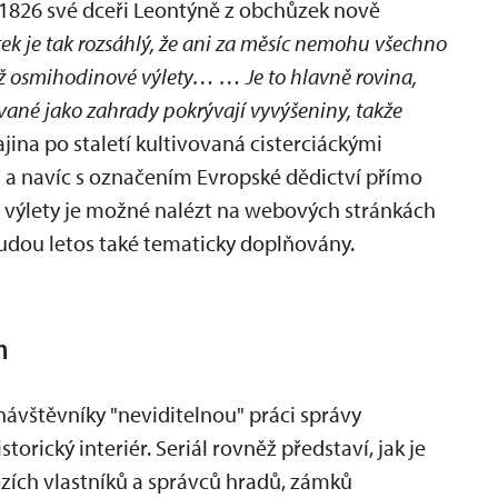
 1826 své dceři Leontýně z obchůzek nově
ek je tak rozsáhlý, že ani za měsíc nemohu všechno
ž osmihodinové výlety… … Je to hlavně rovina,
vané jako zahrady pokrývají vyvýšeniny, takže
jina po staletí kultivovaná cisterciáckými
 a navíc s označením Evropské dědictví přímo
ší výlety je možné nalézt na webových stránkách
budou letos také tematicky doplňovány.
h
o návštěvníky "neviditelnou" práci správy
orický interiér. Seriál rovněž představí, jak je
ozích vlastníků a správců hradů, zámků