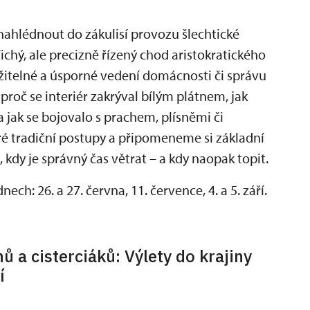
nahlédnout do zákulisí provozu šlechtické
ichý, ale precizně řízený chod aristokratického
držitelné a úsporné vedení domácnosti či správu
roč se interiér zakrýval bílým plátnem, jak
 a jak se bojovalo s prachem, plísněmi či
é tradiční postupy a připomeneme si základní
, kdy je správný čas větrat – a kdy naopak topit.
ch: 26. a 27. června, 11. července, 4. a 5. září.
ů a cisterciáků: Výlety do krajiny
í