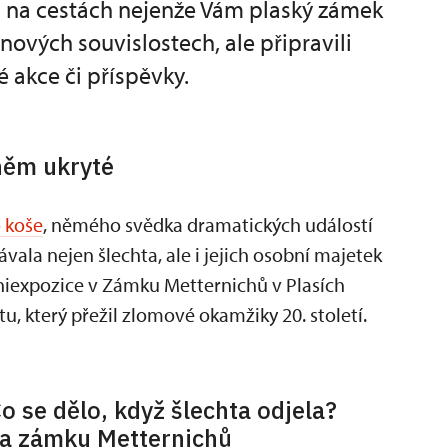
a na cestách nejenže Vám plaský zámek
ových souvislostech, ale připravili
é akce či příspěvky.
 něm ukryté
 koše
, němého svědka dramatických událostí
vala nejen šlechta, ale i jejich osobní majetek
niexpozice v Zámku Metternichů v Plasích
 který přežil zlomové okamžiky 20. století.
o se dělo, když šlechta odjela?
a zámku Metternichů