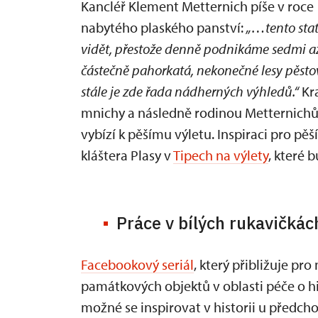
Kancléř Klement Metternich píše v roce
nabytého plaského panství:
„…tento stat
vidět, přestože denně podnikáme sedmi a
částečně pahorkatá, nekonečné lesy pěsto
stále je zde řada nádherných výhledů.“
Kra
mnichy a následně rodinou Metternichů
vybízí k pěšímu výletu. Inspiraci pro pě
kláštera Plasy v
Tipech na výlety
, které 
Práce v bílých rukavičkác
Facebookový seriál
, který přibližuje pr
památkových objektů v oblasti péče o hist
možné se inspirovat v historii u předch