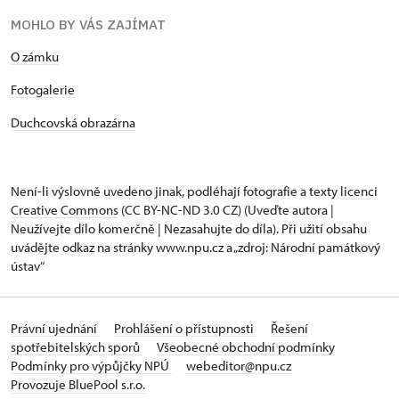
MOHLO BY VÁS ZAJÍMAT
O zámku
Fotogalerie
Duchcovská obrazárna
Není-li výslovně uvedeno jinak, podléhají fotografie a texty
licenci
Creative Commons
(CC BY-NC-ND 3.0 CZ) (Uveďte autora |
Neužívejte dílo komerčně | Nezasahujte do díla). Při užití obsahu
uvádějte odkaz na stránky www.npu.cz a „zdroj: Národní památkový
ústav“
Právní ujednání
Prohlášení o přístupnosti
Řešení
spotřebitelských sporů
Všeobecné obchodní podmínky
Podmínky pro výpůjčky NPÚ
webeditor@npu.cz
Provozuje BluePool s.r.o.