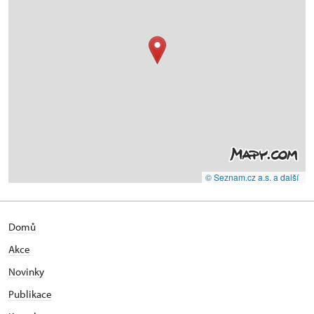
© Seznam.cz a.s. a další
Domů
Akce
N
ovinky
Publikace