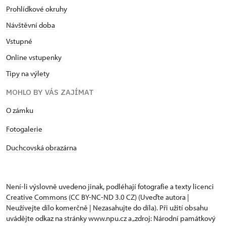
Prohlídkové okruhy
Návštěvní doba
Vstupné
Online vstupenky
Tipy na výlety
MOHLO BY VÁS ZAJÍMAT
O zámku
Fotogalerie
Duchcovská obrazárna
Není-li výslovně uvedeno jinak, podléhají fotografie a texty
licenci
Creative Commons
(CC BY-NC-ND 3.0 CZ) (Uveďte autora |
Neužívejte dílo komerčně | Nezasahujte do díla). Při užití obsahu
uvádějte odkaz na stránky www.npu.cz a „zdroj: Národní památkový