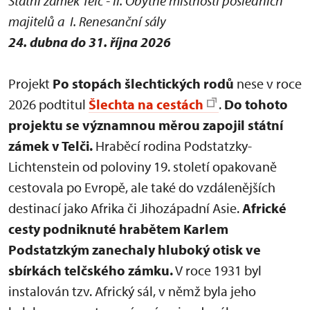
Státní zámek Telč - II. Obytné místnosti posledních
majitelů a I. Renesanční sály
24. dubna do 31. října 2026
Projekt
Po stopách šlechtických rodů
nese v roce
2026 podtitul
Šlechta na cestách
.
Do tohoto
projektu se významnou měrou zapojil státní
zámek v Telči.
Hraběcí rodina Podstatzky-
Lichtenstein od poloviny 19. století opakovaně
cestovala po Evropě, ale také do vzdálenějších
destinací jako Afrika či Jihozápadní Asie.
Africké
cesty podniknuté hrabětem Karlem
Podstatzkým zanechaly hluboký otisk ve
sbírkách telčského zámku.
V roce 1931 byl
instalován tzv. Africký sál, v němž byla jeho