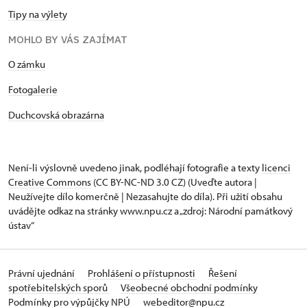
Tipy na výlety
MOHLO BY VÁS ZAJÍMAT
O zámku
Fotogalerie
Duchcovská obrazárna
Není-li výslovně uvedeno jinak, podléhají fotografie a texty
licenci
Creative Commons
(CC BY-NC-ND 3.0 CZ) (Uveďte autora |
Neužívejte dílo komerčně | Nezasahujte do díla). Při užití obsahu
uvádějte odkaz na stránky www.npu.cz a „zdroj: Národní památkový
ústav“
Právní ujednání
Prohlášení o přístupnosti
Řešení
spotřebitelských sporů
Všeobecné obchodní podmínky
Podmínky pro výpůjčky NPÚ
webeditor@npu.cz