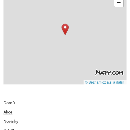
−
© Seznam.cz a.s. a další
Domů
Akce
N
ovinky