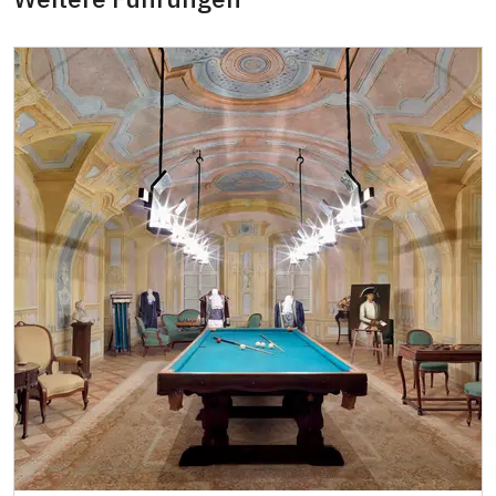
Inhaber der freien Eintrittskarte
kostenlos
Inhaber der freien einmaligen
kostenlos
Eintrittskarte
NPÚ-Karte
kostenlos
"Náš člověk"-Karte
kostenlos