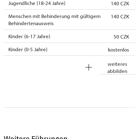
Jugendliche (18-24 Jahre)
140 CZK
Menschen mit Behinderung mit gültigem
140 CZK
Behindertenausweis
Kinder (6-17 Jahre)
50 CZK
Kinder (0-5 Jahre)
kostenlos
Begleitperson von Schwerbehinderten
kostenlos
weiteres
abbilden
Begleitperson von Schülergruppen pro 10
kostenlos
Schülern
Reiseleiter mit Gruppe ab 15 oder mehr
kostenlos
Personen
MK ČR-Karte
kostenlos
Mitglieder von ICOMOS mit gültigem
kostenlos
Mitgliedsausweis
Weitere Führungen